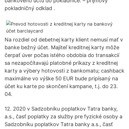
bankového účtu do pokladnice: – príjmový
pokladničný odklad .
Na rozdiel od debetnej karty klient nemusí mať v
banke bežný účet. Majiteľ kreditnej karty môže
čerpať úver počas istého obdobia do transakcií
sa nezapočítavajú platobné príkazy z kreditnej
karty a výbery hotovosti z bankomatu; cashback
maximálne vo výške 50 EUR bude pripísaný na
účet ku karte po skončení kampane, t.j. do 23.
04.
12. 2020 v Sadzobníku poplatkov Tatra banky,
a.s., časť poplatky za služby pre fyzické osoby a
Sadzobníku poplatkov Tatra banky a.s., časť