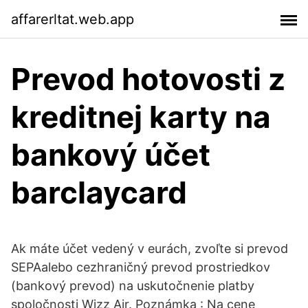
affarerltat.web.app
Prevod hotovosti z
kreditnej karty na
bankový účet
barclaycard
Ak máte účet vedený v eurách, zvoľte si prevod
SEPAalebo cezhraničný prevod prostriedkov
(bankový prevod) na uskutočnenie platby
spoločnosti Wizz Air. Poznámka : Na cene