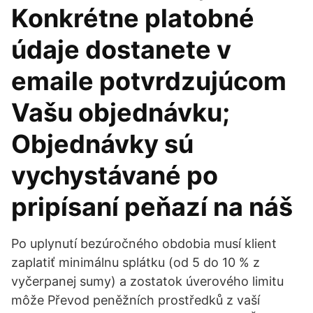
Konkrétne platobné
údaje dostanete v
emaile potvrdzujúcom
Vašu objednávku;
Objednávky sú
vychystávané po
pripísaní peňazí na náš
Po uplynutí bezúročného obdobia musí klient
zaplatiť minimálnu splátku (od 5 do 10 % z
vyčerpanej sumy) a zostatok úverového limitu
môže Převod peněžních prostředků z vaší