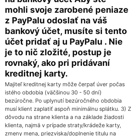
mohli svoje zarobené peniaze
z PayPalu odoslať na váš
bankový účet, musíte si tento
účet pridať aj u PayPalu . Nie
je to nič zložité, postup je
rovnaký, ako pri pridávaní
kreditnej karty.
Majiteľ kreditnej karty môže čerpať úver počas
istého obdobia (väčšinou 30 - 50 dní)
bezúročne. Po uplynutí bezúročného obdobia
musí klient zaplatiť aspoň minimálnu splátku. 3) Z
dôvodu na strane klienta a na základe žiadosti
klienta, najmä v prípade straty/krádeže karty,
zmeny mena, priezviska/doplnenie titulu na