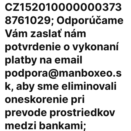
CZ152010000000373
8761029; Odporúčame
Vám zaslať nám
potvrdenie o vykonaní
platby na email
podpora@manboxeo.s
k, aby sme eliminovali
oneskorenie pri
prevode prostriedkov
medzi bankami;