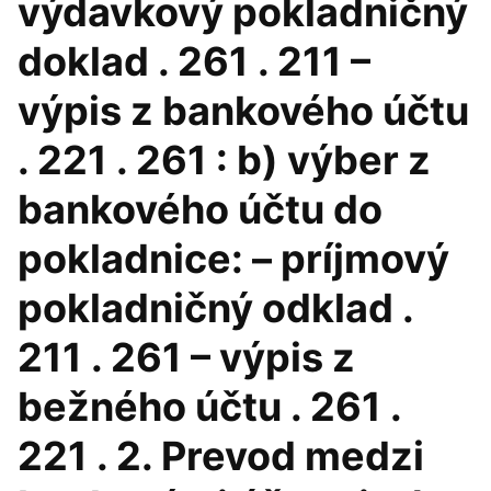
výdavkový pokladničný
doklad . 261 . 211 –
výpis z bankového účtu
. 221 . 261 : b) výber z
bankového účtu do
pokladnice: – príjmový
pokladničný odklad .
211 . 261 – výpis z
bežného účtu . 261 .
221 . 2. Prevod medzi