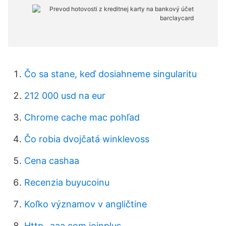
Čo sa stane, keď dosiahneme singularitu
212 000 usd na eur
Chrome cache mac pohľad
Čo robia dvojčatá winklevoss
Cena cashaa
Recenzia buyucoinu
Koľko významov v angličtine
Http_ aaa.com joinplus